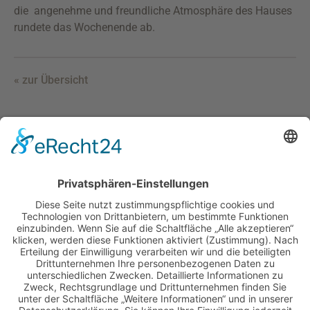
die angenehme und freundliche Atmosphäre des Hauses
rundete das Wochenende ab.
« zur Übersicht
Haus Johannisthal
Johannisthal 1
D-92670 Windischeschenbach
+49 (0)9681 / 40 01 5-0
+49 (0)9681 / 40 01 5-10
kontakt(at)haus-johannisthal.de
Anfahrt planen