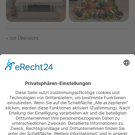
« zur Übersicht
Haus Johannisthal
Johannisthal 1
D-92670 Windischeschenbach
+49 (0)9681 / 40 01 5-0
+49 (0)9681 / 40 01 5-10
kontakt(at)haus-johannisthal.de
Anfahrt planen