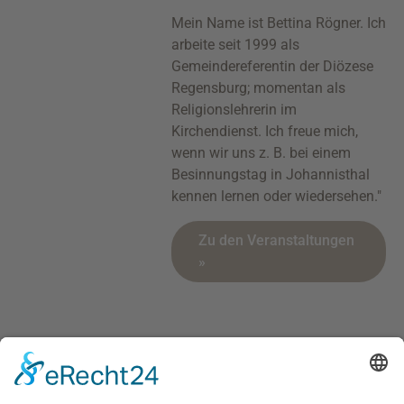
Mein Name ist Bettina Rögner. Ich
arbeite seit 1999 als
Gemeindereferentin der Diözese
Regensburg; momentan als
Religionslehrerin im
Kirchendienst. Ich freue mich,
wenn wir uns z. B. bei einem
Besinnungstag in Johannisthal
kennen lernen oder wiedersehen."
Zu den Veranstaltungen
»