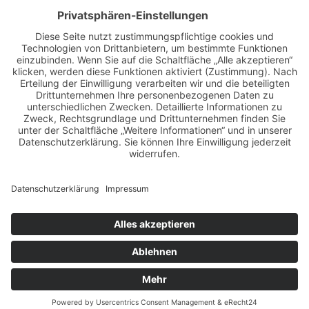
Haus Johannisthal
Johannisthal 1
D-92670 Windischeschenbach
+49 (0)9681 / 40 01 5-0
+49 (0)9681 / 40 01 5-10
kontakt(at)haus-johannisthal.de
Anfahrt planen
Unsere Partner
Musterverhaltenskodex Prävention
Institutionelles Schutzkonzept
AGB
Impressum
Datenschutz
Tagen
Veranstaltungen
Gottesdienste