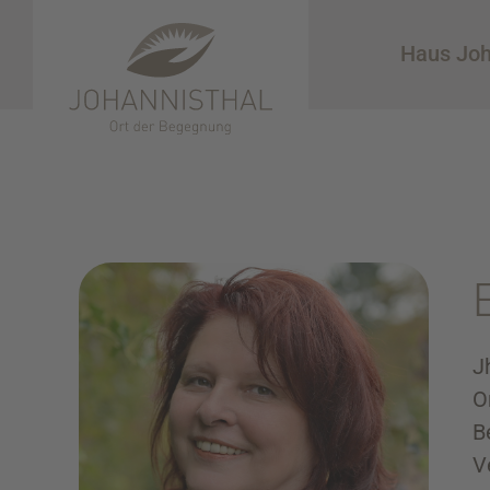
Haus Joh
J
O
B
V