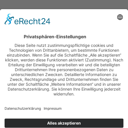
Haus Johannisthal
Johannisthal 1
D-92670 Windischeschenbach
+49 (0)9681 / 40 01 5-0
+49 (0)9681 / 40 01 5-10
kontakt(at)haus-johannisthal.de
Anfahrt planen
Unsere Partner
Musterverhaltenskodex Prävention
Institutionelles Schutzkonzept
AGB
Impressum