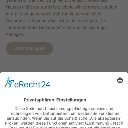
gewinnen. Manfred Strigl heißt Sie als Direktor des
Hauses nicht nur aufs Herzlichste willkommen, sondern
nimmt sich gerne auch Zeit für ein persönliches
Gespräch. – Scheuen Sie sich nicht zu fragen. Die
„Johannisthaler Gespräche“ sind uns ein wichtiges
Anliegen.
Jetzt anfragen
Haus Johannisthal
Johannisthal 1
D-92670 Windischeschenbach
+49 (0)9681 / 40 01 5-0
+49 (0)9681 / 40 01 5-10